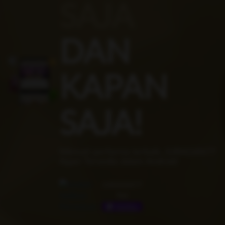
SAJA
DAN
KAPAN
SAJA!
Nikmati performa terbaik, JURAGAN77
Apps! Tersedia dalam Android
JURAGAN77
App