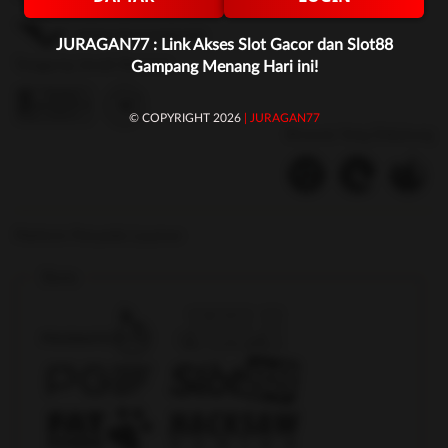
JURAGAN77 : Link Akses Slot Gacor dan Slot88
Tanggung Jawab Bermain
Gampang Menang Hari ini!
© COPYRIGHT 2026
| JURAGAN77
Browser Yang Didukung
Platform Penyedia Layanan
Slots